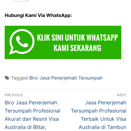
Hubungi Kami Via WhatsApp:
Tagged
Biro Jasa Penerjemah Tersumpah
Post
PREVIOUS
NEXT
navigation
Previous
Next
Biro Jasa Penerjemah
Jasa Penerjemah
post:
post:
Tersumpah Profesional
Tersumpah Profesional
Akurat dan Resmi Visa
Terbaik Untuk Visa
Australia di Blitar,
Australia di Tambun