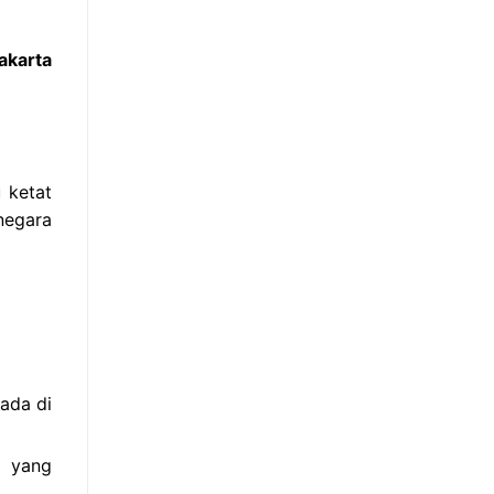
akarta
 ketat
negara
ada di
s yang