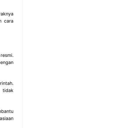
yaknya
n cara
resmi.
dengan
intah.
 tidak
mbantu
asiaan