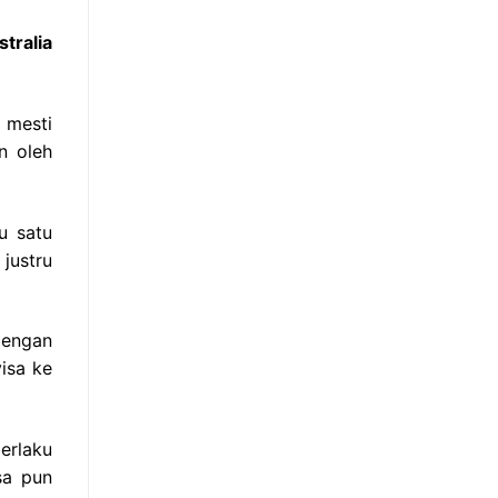
tralia
 mesti
n oleh
u satu
justru
dengan
isa ke
erlaku
sa pun