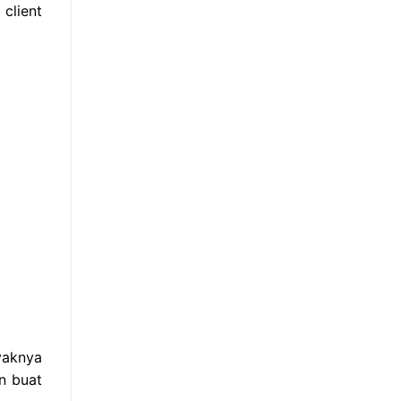
client
yaknya
n buat