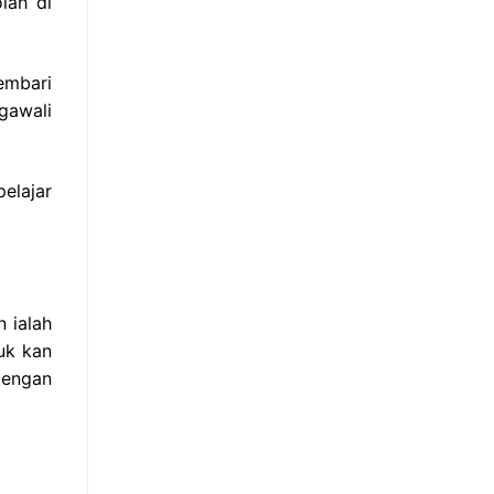
lah di
embari
gawali
elajar
 ialah
uk kan
dengan