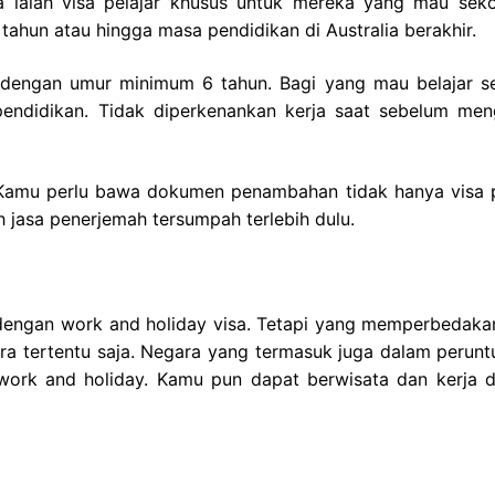
lia ialah visa pelajar khusus untuk mereka yang mau seko
5 tahun atau hingga masa pendidikan di Australia berakhir.
n dengan umur minimum 6 tahun. Bagi yang mau belajar s
ndidikan. Tidak diperkenankan kerja saat sebelum men
 Kamu perlu bawa dokumen penambahan tidak hanya visa p
h jasa penerjemah tersumpah terlebih dulu.
dengan work and holiday visa. Tetapi yang memperbedakan
ra tertentu saja. Negara yang termasuk juga dalam perunt
a work and holiday. Kamu pun dapat berwisata dan kerja 