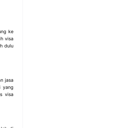
ung ke
ih visa
h dulu
n jasa
i yang
s visa