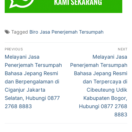
Tagged
Biro Jasa Penerjemah Tersumpah
Post
PREVIOUS
NEXT
navigation
Previous
Next
Melayani Jasa
Melayani Jasa
post:
post:
Penerjemah Tersumpah
Penerjemah Tersumpah
Bahasa Jepang Resmi
Bahasa Jepang Resmi
dan Berpengalaman di
dan Terpercaya di
Ciganjur Jakarta
Cibeuteung Udik
Selatan, Hubungi 0877
Kabupaten Bogor,
2768 8883
Hubungi 0877 2768
8883