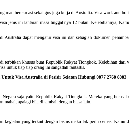
ang mau berekreasi sekaligus juga kerja di Australia. Visa work and ho
isa jenis ini lantaran masa tinggal nya 12 bulan. Kelebihannya, Kamu
i Australia dapat mengatur visa ini dan sebagian dokumen penambah
i terbitkan khusus buat Republik Rakyat Tiongkok. Kelebihan dari vi
a untuk tiap-tiap orang ini sangatlah fantastis.
ntuk Visa Australia di Pesisir Selatan Hubungi 0877 2768 8883
 1 Negara saja yaitu Republik Rakyat Tiongkok. Mereka yang berasal da
 mahal, apalagi bila di tambah dengan biasa lain.
an kegiatan yang terkait dengan bisnis maka tak perlu cemas. Kamu d