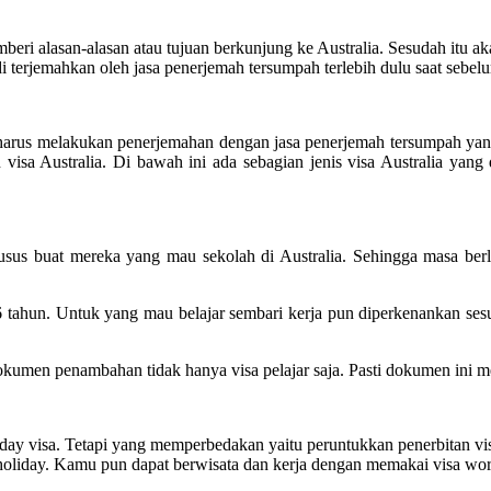
eri alasan-alasan atau tujuan berkunjung ke Australia. Sesudah itu aka
i terjemahkan oleh jasa penerjemah tersumpah terlebih dulu saat sebelum
l harus melakukan penerjemahan dengan jasa penerjemah tersumpah yang
sa Australia. Di bawah ini ada sebagian jenis visa Australia yang d
r khusus buat mereka yang mau sekolah di Australia. Sehingga masa ber
6 tahun. Untuk yang mau belajar sembari kerja pun diperkenankan se
en penambahan tidak hanya visa pelajar saja. Pasti dokumen ini mest
ay visa. Tetapi yang memperbedakan yaitu peruntukkan penerbitan visa
d holiday. Kamu pun dapat berwisata dan kerja dengan memakai visa wor