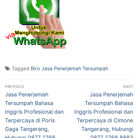
Tagged
Biro Jasa Penerjemah Tersumpah
Post
PREVIOUS
NEXT
navigation
Previous
Next
Jasa Penerjemah
Jasa Penerjemah
post:
post:
Tersumpah Bahasa
Tersumpah Bahasa
Inggris Profesional dan
Inggris Profesional dan
Terpercaya di Poris
Terpercaya di Cimone
Gaga Tangerang,
Tangerang, Hubungi
Hubungi 0877 2768
0877 2768 8883