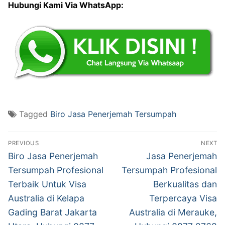
Hubungi Kami Via WhatsApp:
Tagged
Biro Jasa Penerjemah Tersumpah
Post
PREVIOUS
NEXT
navigation
Previous
Next
Biro Jasa Penerjemah
Jasa Penerjemah
post:
post:
Tersumpah Profesional
Tersumpah Profesional
Terbaik Untuk Visa
Berkualitas dan
Australia di Kelapa
Terpercaya Visa
Gading Barat Jakarta
Australia di Merauke,