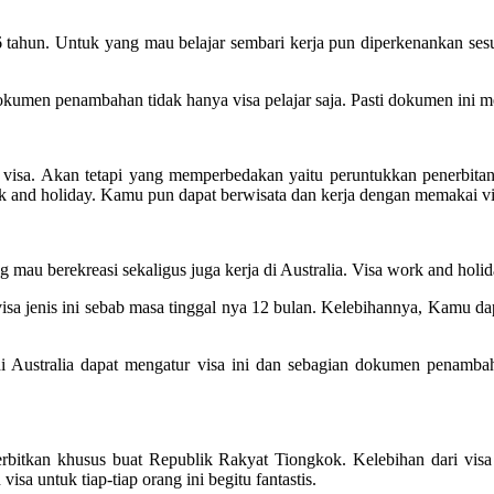
6 tahun. Untuk yang mau belajar sembari kerja pun diperkenankan se
en penambahan tidak hanya visa pelajar saja. Pasti dokumen ini mest
isa. Akan tetapi yang memperbedakan yaitu peruntukkan penerbitan v
ork and holiday. Kamu pun dapat berwisata dan kerja dengan memakai v
ng mau berekreasi sekaligus juga kerja di Australia. Visa work and hol
sa jenis ini sebab masa tinggal nya 12 bulan. Kelebihannya, Kamu dap
 Australia dapat mengatur visa ini dan sebagian dokumen penambah
erbitkan khusus buat Republik Rakyat Tiongkok. Kelebihan dari visa
isa untuk tiap-tiap orang ini begitu fantastis.