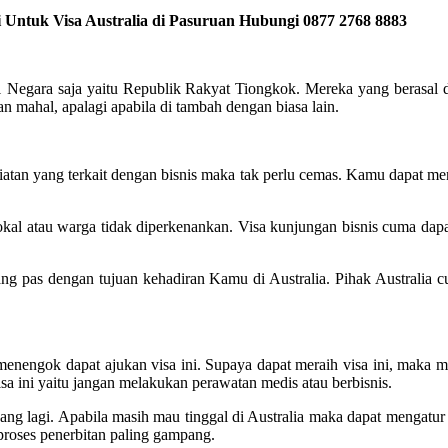
 Untuk Visa Australia di Pasuruan Hubungi 0877 2768 8883
 1 Negara saja yaitu Republik Rakyat Tiongkok. Mereka yang berasal da
n mahal, apalagi apabila di tambah dengan biasa lain.
giatan yang terkait dengan bisnis maka tak perlu cemas. Kamu dapat me
okal atau warga tidak diperkenankan. Visa kunjungan bisnis cuma dapat 
ang pas dengan tujuan kehadiran Kamu di Australia. Pihak Australia 
nengok dapat ajukan visa ini. Supaya dapat meraih visa ini, maka me
a ini yaitu jangan melakukan perawatan medis atau berbisnis.
jang lagi. Apabila masih mau tinggal di Australia maka dapat mengatur v
 proses penerbitan paling gampang.