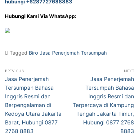
Hubungi Kami Via WhatsApp:
Tagged
Biro Jasa Penerjemah Tersumpah
Post
PREVIOUS
NEXT
navigation
Previous
Next
Jasa Penerjemah
Jasa Penerjemah
post:
post:
Tersumpah Bahasa
Tersumpah Bahasa
Inggris Resmi dan
Inggris Resmi dan
Berpengalaman di
Terpercaya di Kampung
Kedoya Utara Jakarta
Tengah Jakarta Timur,
Barat, Hubungi 0877
Hubungi 0877 2768
2768 8883
8883