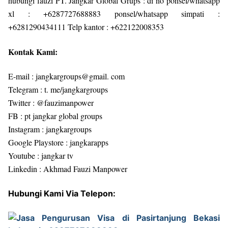
hubungi fauzi PT. Jangkar Global Grups : di no ponsel/whatsapp
xl : +6287727688883 ponsel/whatsapp simpati :
+6281290434111 Telp kantor : +622122008353
Kontak Kami:
E-mail : jangkargroups@gmail. com
Telegram : t. me/jangkargroups
Twitter : @fauzimanpower
FB : pt jangkar global groups
Instagram : jangkargroups
Google Playstore : jangkarapps
Youtube : jangkar tv
Linkedin : Akhmad Fauzi Manpower
Hubungi Kami Via Telepon: