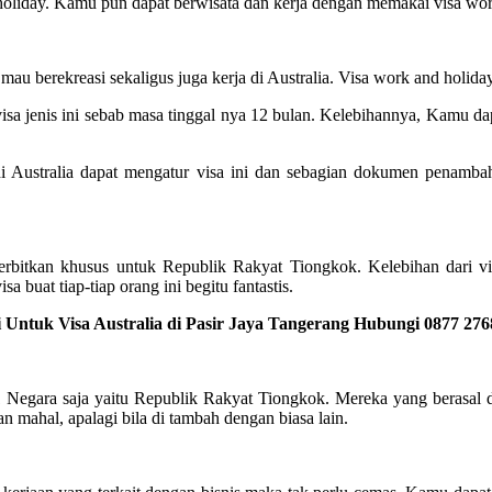
d holiday. Kamu pun dapat berwisata dan kerja dengan memakai visa wor
 mau berekreasi sekaligus juga kerja di Australia. Visa work and holid
sa jenis ini sebab masa tinggal nya 12 bulan. Kelebihannya, Kamu dap
 Australia dapat mengatur visa ini dan sebagian dokumen penambah
terbitkan khusus untuk Republik Rakyat Tiongkok. Kelebihan dari vis
a buat tiap-tiap orang ini begitu fantastis.
Untuk Visa Australia di Pasir Jaya Tangerang Hubungi 0877 276
 1 Negara saja yaitu Republik Rakyat Tiongkok. Mereka yang berasal da
 mahal, apalagi bila di tambah dengan biasa lain.