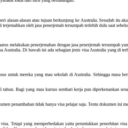
yarakat lokal dari turis yang berdatangan.
i alasan-alasan atau tujuan berkunjung ke Australia. Sesudah itu aka
i terjemahkan oleh jasa penerjemah tersumpah terlebih dulu saat sebelum
l harus melakukan penerjemahan dengan jasa penerjemah tersumpah yang
Australia. Di bawah ini ada sebagian jenis visa Australia yang di terb
r khusus untuk mereka yang mau sekolah di Australia. Sehingga masa ber
 6 tahun. Bagi yang mau kursus sembari kerja pun diperkenankan ses
n penambahan tidak hanya visa pelajar saja. Tentu dokumen ini mesti
isa. Tetapi yang memperbedakan yaitu peruntukkan penerbitan visa b