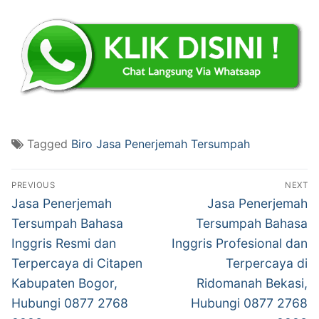
Tagged
Biro Jasa Penerjemah Tersumpah
Post
PREVIOUS
NEXT
navigation
Previous
Next
Jasa Penerjemah
Jasa Penerjemah
post:
post:
Tersumpah Bahasa
Tersumpah Bahasa
Inggris Resmi dan
Inggris Profesional dan
Terpercaya di Citapen
Terpercaya di
Kabupaten Bogor,
Ridomanah Bekasi,
Hubungi 0877 2768
Hubungi 0877 2768