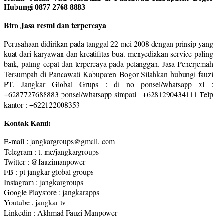
Hubungi 0877 2768 8883
Biro Jasa resmi dan terpercaya
Perusahaan didirikan pada tanggal 22 mei 2008 dengan prinsip yang
kuat dari karyawan dan kreatifitas buat menyediakan service paling
baik, paling cepat dan terpercaya pada pelanggan. Jasa Penerjemah
Tersumpah di Pancawati Kabupaten Bogor Silahkan hubungi fauzi
PT. Jangkar Global Grups : di no ponsel/whatsapp xl :
+6287727688883 ponsel/whatsapp simpati : +6281290434111 Telp
kantor : +622122008353
Kontak Kami:
E-mail : jangkargroups@gmail. com
Telegram : t. me/jangkargroups
Twitter : @fauzimanpower
FB : pt jangkar global groups
Instagram : jangkargroups
Google Playstore : jangkarapps
Youtube : jangkar tv
Linkedin : Akhmad Fauzi Manpower