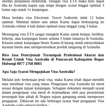
otoritas perjalanan elektronik. Dengan visa ETA maka turis dapat
tiba ke Australia kapan saja tetapi dengan syarat tinggal optimal 3
bulan saja untuk 1x kunjungan.
Masa berlaku visa Electronic Travel Authority ialah 12 bulan
optimal. Minimal dalam satu tahun Kamu dapat berkunjung ke
Australia sekitar 4 kali dalam optimal masa tinggal yang 3 bulan.
Memegang visa ETA sangat mungkin Kamu untuk belajar, berlibur,
bekerja, atau kunjungan bisnis selama 3 bulan lamanya di Australia.
Khusus untuk kunjungan bisnis Kamu di larang untuk menyediakan
layanan bisnis atau mempromosikan produk langsung di Australia.
Biro Jasa Penerjemah Tersumpah Profesional Akurat dan
Resmi Untuk Visa Australia di Pancawati Kabupaten Bogor
Hubungi 0877 2768 8883
Apa Saja Syarat Mengajukan Visa Australia?
Melalui info berkenaan jenis visa, maka Kamu telah dapat memilih
mau membuat visa yang mana. Pengerjaan visa Australia ini mesti
sesuai dengan tujuan kunjungan. Sebagian dokumen menjadi syarat
dalam pengerjaan visa mesti di terjemahkan oleh jasa penerjemah
tersumpah biar pihak di Negara tujuan gampang untuk memproses
pengajuan. Dibawah ini ada beberapa syarat buat pengajuan Visa
Australia yaitu sebagai berikut :