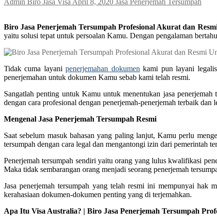
Admin Biro Jasa Visa
April 8, 2020
Jasa Penerjemah Tersumpah
Biro Jasa Penerjemah Tersumpah Profesional Akurat dan Resmi
yaitu solusi tepat untuk persoalan Kamu. Dengan pengalaman berta
Tidak cuma layani
penerjemahan dokumen
kami pun layani legali
penerjemahan untuk dokumen Kamu sebab kami telah resmi.
Sangatlah penting untuk Kamu untuk menentukan jasa penerjemah 
dengan cara profesional dengan penerjemah-penerjemah terbaik dan l
Mengenal Jasa Penerjemah Tersumpah Resmi
Saat sebelum masuk bahasan yang paling lanjut, Kamu perlu menger
tersumpah dengan cara legal dan mengantongi izin dari pemerintah ter
Penerjemah tersumpah sendiri yaitu orang yang lulus kwalifikasi p
Maka tidak sembarangan orang menjadi seorang penerjemah tersump
Jasa penerjemah tersumpah yang telah resmi ini mempunyai hak m
kerahasiaan dokumen-dokumen penting yang di terjemahkan.
Apa Itu Visa Australia? | Biro Jasa Penerjemah Tersumpah Pro