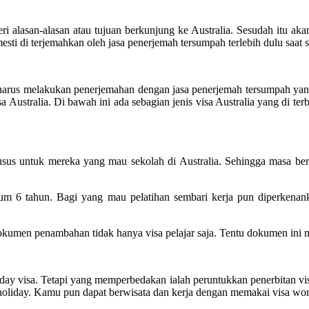
i alasan-alasan atau tujuan berkunjung ke Australia. Sesudah itu akan
sti di terjemahkan oleh jasa penerjemah tersumpah terlebih dulu saat s
l harus melakukan penerjemahan dengan jasa penerjemah tersumpah yang
Australia. Di bawah ini ada sebagian jenis visa Australia yang di terb
r khusus untuk mereka yang mau sekolah di Australia. Sehingga masa ber
mum 6 tahun. Bagi yang mau pelatihan sembari kerja pun diperkenan
men penambahan tidak hanya visa pelajar saja. Tentu dokumen ini mes
ay visa. Tetapi yang memperbedakan ialah peruntukkan penerbitan visa
d holiday. Kamu pun dapat berwisata dan kerja dengan memakai visa wor