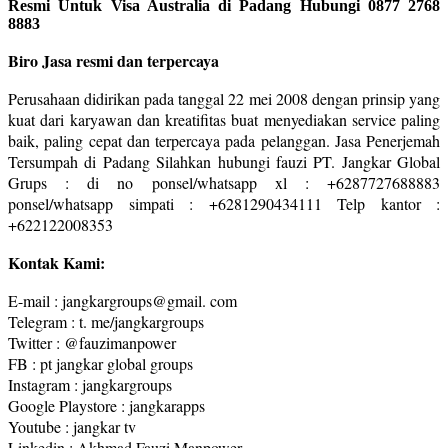
Resmi Untuk Visa Australia di Padang Hubungi 0877 2768
8883
Biro Jasa resmi dan terpercaya
Perusahaan didirikan pada tanggal 22 mei 2008 dengan prinsip yang
kuat dari karyawan dan kreatifitas buat menyediakan service paling
baik, paling cepat dan terpercaya pada pelanggan. Jasa Penerjemah
Tersumpah di Padang Silahkan hubungi fauzi PT. Jangkar Global
Grups : di no ponsel/whatsapp xl : +6287727688883
ponsel/whatsapp simpati : +6281290434111 Telp kantor :
+622122008353
Kontak Kami:
E-mail : jangkargroups@gmail. com
Telegram : t. me/jangkargroups
Twitter : @fauzimanpower
FB : pt jangkar global groups
Instagram : jangkargroups
Google Playstore : jangkarapps
Youtube : jangkar tv
Linkedin : Akhmad Fauzi Manpower