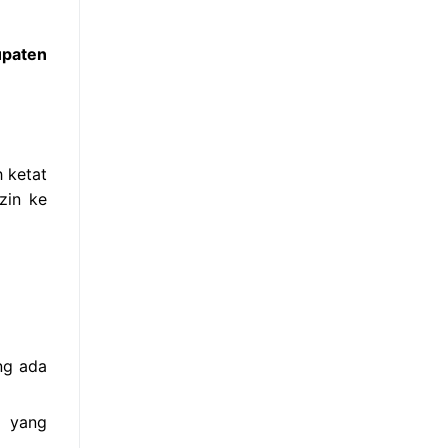
upaten
h ketat
zin ke
ng ada
s yang