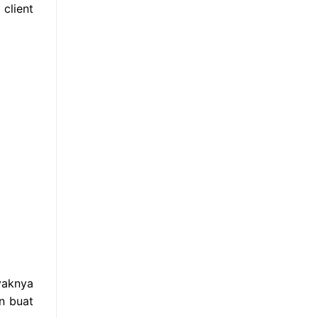
client
yaknya
n buat