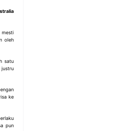
tralia
 mesti
n oleh
h satu
justru
dengan
isa ke
erlaku
sa pun