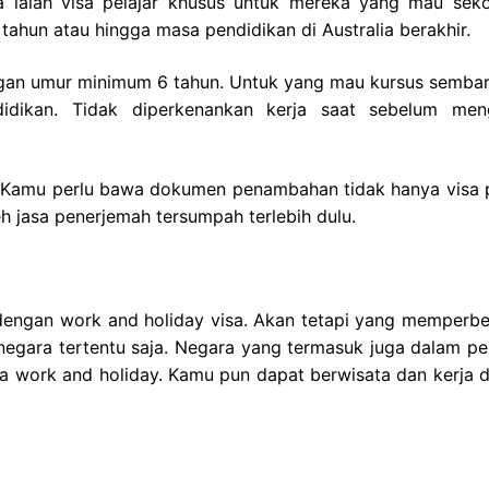
lia ialah visa pelajar khusus untuk mereka yang mau seko
5 tahun atau hingga masa pendidikan di Australia berakhir.
ngan umur minimum 6 tahun. Untuk yang mau kursus sembari
dikan. Tidak diperkenankan kerja saat sebelum men
 Kamu perlu bawa dokumen penambahan tidak hanya visa p
eh jasa penerjemah tersumpah terlebih dulu.
dengan work and holiday visa. Akan tetapi yang memperb
negara tertentu saja. Negara yang termasuk juga dalam pe
visa work and holiday. Kamu pun dapat berwisata dan kerja 