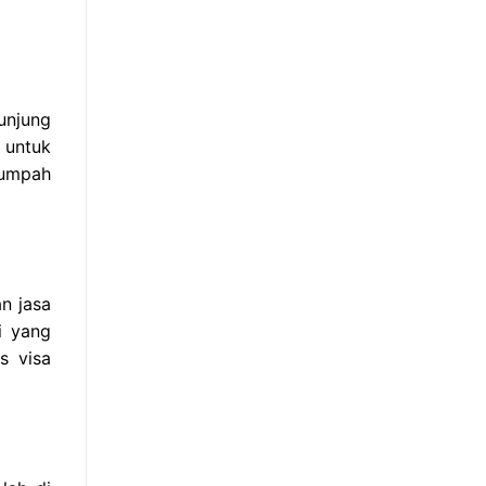
unjung
 untuk
sumpah
n jasa
i yang
s visa