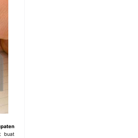
upaten
t buat