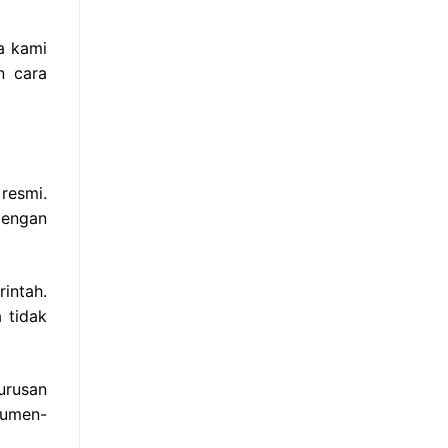
a kami
n cara
resmi.
dengan
intah.
 tidak
urusan
kumen-