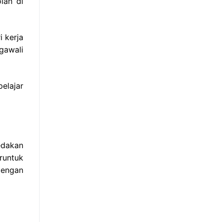
lah di
 kerja
gawali
elajar
edakan
runtuk
dengan