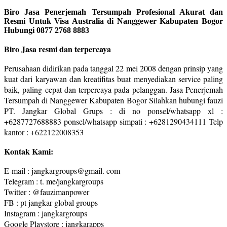
Biro Jasa Penerjemah Tersumpah Profesional Akurat dan
Resmi Untuk Visa Australia di Nanggewer Kabupaten Bogor
Hubungi 0877 2768 8883
Biro Jasa resmi dan terpercaya
Perusahaan didirikan pada tanggal 22 mei 2008 dengan prinsip yang
kuat dari karyawan dan kreatifitas buat menyediakan service paling
baik, paling cepat dan terpercaya pada pelanggan. Jasa Penerjemah
Tersumpah di Nanggewer Kabupaten Bogor Silahkan hubungi fauzi
PT. Jangkar Global Grups : di no ponsel/whatsapp xl :
+6287727688883 ponsel/whatsapp simpati : +6281290434111 Telp
kantor : +622122008353
Kontak Kami:
E-mail : jangkargroups@gmail. com
Telegram : t. me/jangkargroups
Twitter : @fauzimanpower
FB : pt jangkar global groups
Instagram : jangkargroups
Google Playstore : jangkarapps