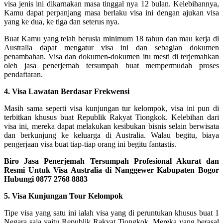
visa jenis ini dikarnakan masa tinggal nya 12 bulan. Kelebihannya,
Kamu dapat perpanjang masa berlaku visa ini dengan ajukan visa
yang ke dua, ke tiga dan seterus nya.
Buat Kamu yang telah berusia minimum 18 tahun dan mau kerja di
Australia dapat mengatur visa ini dan sebagian dokumen
penambahan. Visa dan dokumen-dokumen itu mesti di terjemahkan
oleh jasa penerjemah tersumpah buat mempermudah proses
pendaftaran.
4. Visa Lawatan Berdasar Frekwensi
Masih sama seperti visa kunjungan tur kelompok, visa ini pun di
terbitkan khusus buat Republik Rakyat Tiongkok. Kelebihan dari
visa ini, mereka dapat melakukan kesibukan bisnis selain berwisata
dan berkunjung ke keluarga di Australia. Walau begitu, biaya
pengerjaan visa buat tiap-tiap orang ini begitu fantastis.
Biro Jasa Penerjemah Tersumpah Profesional Akurat dan
Resmi Untuk Visa Australia di Nanggewer Kabupaten Bogor
Hubungi 0877 2768 8883
5. Visa Kunjungan Tour Kelompok
Tipe visa yang satu ini ialah visa yang di peruntukan khusus buat 1
Negara saja yaitu Republik Rakyat Tiongkok. Mereka yang berasal