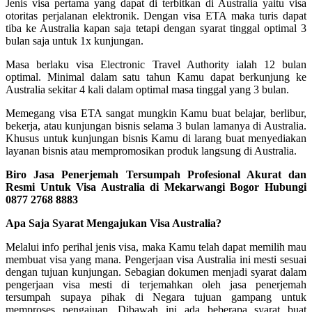
Jenis visa pertama yang dapat di terbitkan di Australia yaitu visa
otoritas perjalanan elektronik. Dengan visa ETA maka turis dapat
tiba ke Australia kapan saja tetapi dengan syarat tinggal optimal 3
bulan saja untuk 1x kunjungan.
Masa berlaku visa Electronic Travel Authority ialah 12 bulan
optimal. Minimal dalam satu tahun Kamu dapat berkunjung ke
Australia sekitar 4 kali dalam optimal masa tinggal yang 3 bulan.
Memegang visa ETA sangat mungkin Kamu buat belajar, berlibur,
bekerja, atau kunjungan bisnis selama 3 bulan lamanya di Australia.
Khusus untuk kunjungan bisnis Kamu di larang buat menyediakan
layanan bisnis atau mempromosikan produk langsung di Australia.
Biro Jasa Penerjemah Tersumpah Profesional Akurat dan
Resmi Untuk Visa Australia di Mekarwangi Bogor Hubungi
0877 2768 8883
Apa Saja Syarat Mengajukan Visa Australia?
Melalui info perihal jenis visa, maka Kamu telah dapat memilih mau
membuat visa yang mana. Pengerjaan visa Australia ini mesti sesuai
dengan tujuan kunjungan. Sebagian dokumen menjadi syarat dalam
pengerjaan visa mesti di terjemahkan oleh jasa penerjemah
tersumpah supaya pihak di Negara tujuan gampang untuk
memproses pengajuan. Dibawah ini ada beberapa syarat buat