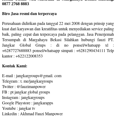
0877 2768 8883
Biro Jasa resmi dan terpercaya
Perusahaan didirikan pada tanggal 22 mei 2008 dengan prinsip yang
kuat dari karyawan dan kreatifitas untuk menyediakan service paling
baik, paling cepat dan terpercaya pada pelanggan. Jasa Penerjemah
Tersumpah di Margahayu Bekasi Silahkan hubungi fauzi PT.
Jangkar Global Grups : di no ponsel/whatsapp xl :
+6287727688883 ponsel/whatsapp simpati : +6281290434111 Telp
kantor : +622122008353
Kontak Kami:
E-mail : jangkargroups@gmail. com
Telegram : t. me/jangkargroups
Twitter : @fauzimanpower
FB : pt jangkar global groups
Instagram : jangkargroups
Google Playstore : jangkarapps
Youtube : jangkar tv
Linkedin : Akhmad Fauzi Manpower