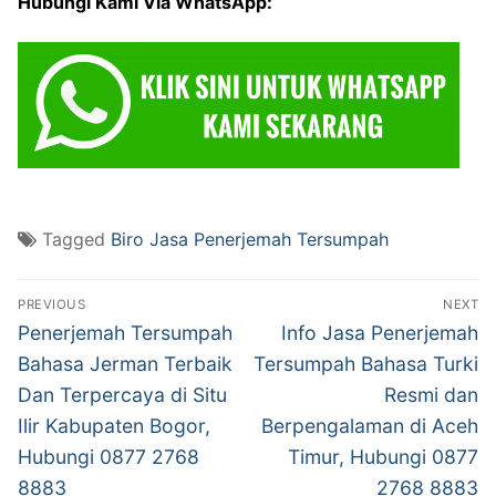
Hubungi Kami Via WhatsApp:
Tagged
Biro Jasa Penerjemah Tersumpah
Post
PREVIOUS
NEXT
navigation
Previous
Next
Penerjemah Tersumpah
Info Jasa Penerjemah
post:
post:
Bahasa Jerman Terbaik
Tersumpah Bahasa Turki
Dan Terpercaya di Situ
Resmi dan
Ilir Kabupaten Bogor,
Berpengalaman di Aceh
Hubungi 0877 2768
Timur, Hubungi 0877
8883
2768 8883