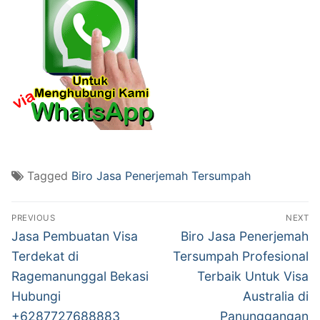
Tagged
Biro Jasa Penerjemah Tersumpah
Post
PREVIOUS
NEXT
navigation
Previous
Next
Jasa Pembuatan Visa
Biro Jasa Penerjemah
post:
post:
Terdekat di
Tersumpah Profesional
Ragemanunggal Bekasi
Terbaik Untuk Visa
Hubungi
Australia di
+6287727688883
Panunggangan