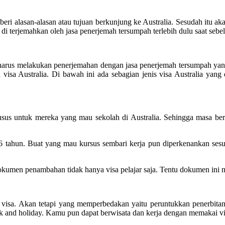
ri alasan-alasan atau tujuan berkunjung ke Australia. Sesudah itu aka
 di terjemahkan oleh jasa penerjemah tersumpah terlebih dulu saat sebel
l harus melakukan penerjemahan dengan jasa penerjemah tersumpah yang
sa Australia. Di bawah ini ada sebagian jenis visa Australia yang d
r khusus untuk mereka yang mau sekolah di Australia. Sehingga masa ber
 6 tahun. Buat yang mau kursus sembari kerja pun diperkenankan ses
men penambahan tidak hanya visa pelajar saja. Tentu dokumen ini mes
isa. Akan tetapi yang memperbedakan yaitu peruntukkan penerbitan v
ork and holiday. Kamu pun dapat berwisata dan kerja dengan memakai v