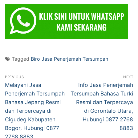
Tagged
Biro Jasa Penerjemah Tersumpah
Post
PREVIOUS
NEXT
navigation
Previous
Next
Melayani Jasa
Info Jasa Penerjemah
post:
post:
Penerjemah Tersumpah
Tersumpah Bahasa Turki
Bahasa Jepang Resmi
Resmi dan Terpercaya
dan Terpercaya di
di Gorontalo Utara,
Cigudeg Kabupaten
Hubungi 0877 2768
Bogor, Hubungi 0877
8883
2768 8883