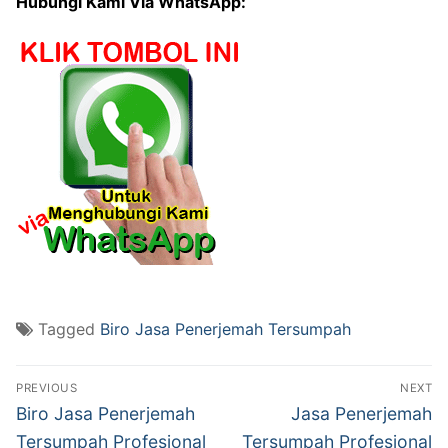
Hubungi Kami Via WhatsApp:
Tagged
Biro Jasa Penerjemah Tersumpah
Post
PREVIOUS
NEXT
navigation
Previous
Next
Biro Jasa Penerjemah
Jasa Penerjemah
post:
post:
Tersumpah Profesional
Tersumpah Profesional