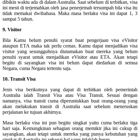
dibikin waktu ada di dalam Australia. Saat sebelum di terbitkan, visa
ini mesti di terjemahkan oleh jasa penerjemah tersumpah bila visa itu
tidak memakai dwibahasa. Maka masa berlaku visa ini dapat 1, 3
sampai 5 tahun.
9. Visitor
Bila Kamu belum penuhi syarat buat pengerjaan visa eVisitor
ataupun ETA maka tak perlu cemas. Kamu dapat menjadikan visa
visitor yang sesungguhnya diutamakan buat mereka yang belum
penuhi syarat untuk menjadikan eVisitor atau ETA. Akan tetapi
begitu di sayangkan visa ini belum dapat diedarkan di semua
Negara, cuma Negara tertentu saja.
10. Transit Visa
Jenis visa berikutnya yang dapat di terbitkan oleh pemerintah
Australia ialah Transit Visa atau Visa Transit. Sesuai dengan
namanya, visa transit cuma diperuntukkan buat orang-orang yang
akan melakukan transit di Australia saat sebelum meneruskan
perjalanan ke tujuan akhirnya.
Masa berlaku visa ini pun begitu singkat yaitu cuma berlaku tiga
hari saja. Kemungkinan sebagian orang memikir jika ini cukup di
sayangkan, akan tetapi untuk mereka yang punya kebutuhan yang
singkat di Australia ini sebagai hal yang tidaklah heran.