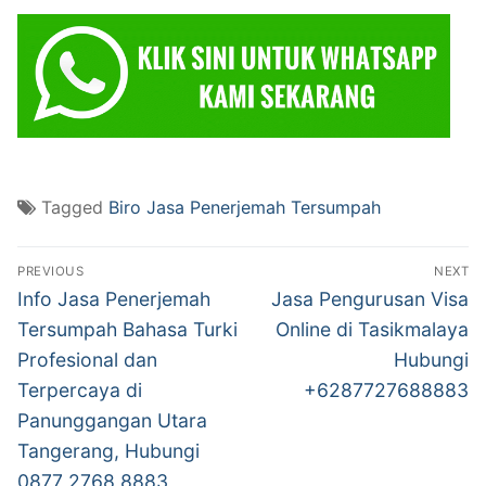
Tagged
Biro Jasa Penerjemah Tersumpah
Post
PREVIOUS
NEXT
navigation
Previous
Next
Info Jasa Penerjemah
Jasa Pengurusan Visa
post:
post:
Tersumpah Bahasa Turki
Online di Tasikmalaya
Profesional dan
Hubungi
Terpercaya di
+6287727688883
Panunggangan Utara
Tangerang, Hubungi
0877 2768 8883