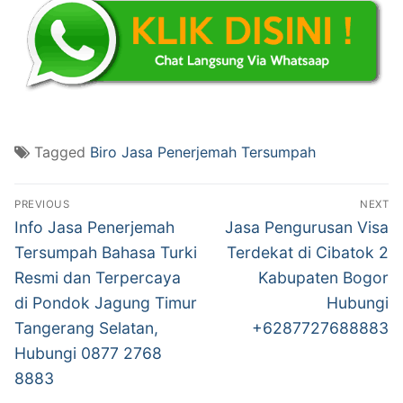
Tagged
Biro Jasa Penerjemah Tersumpah
Post
PREVIOUS
NEXT
navigation
Previous
Next
Info Jasa Penerjemah
Jasa Pengurusan Visa
post:
post:
Tersumpah Bahasa Turki
Terdekat di Cibatok 2
Resmi dan Terpercaya
Kabupaten Bogor
di Pondok Jagung Timur
Hubungi
Tangerang Selatan,
+6287727688883
Hubungi 0877 2768
8883