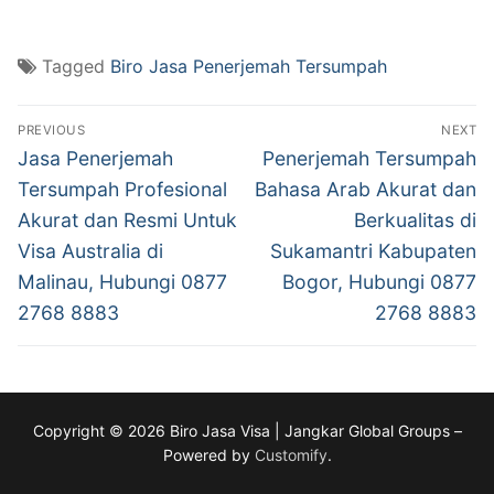
Tagged
Biro Jasa Penerjemah Tersumpah
Post
PREVIOUS
NEXT
navigation
Previous
Next
Jasa Penerjemah
Penerjemah Tersumpah
post:
post:
Tersumpah Profesional
Bahasa Arab Akurat dan
Akurat dan Resmi Untuk
Berkualitas di
Visa Australia di
Sukamantri Kabupaten
Malinau, Hubungi 0877
Bogor, Hubungi 0877
2768 8883
2768 8883
Copyright © 2026 Biro Jasa Visa | Jangkar Global Groups –
Powered by
Customify
.