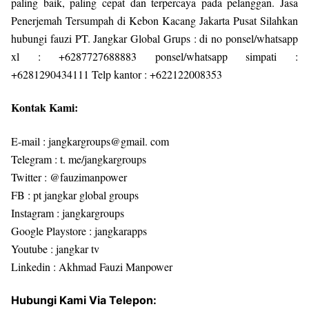
paling baik, paling cepat dan terpercaya pada pelanggan. Jasa
Penerjemah Tersumpah di Kebon Kacang Jakarta Pusat Silahkan
hubungi fauzi PT. Jangkar Global Grups : di no ponsel/whatsapp
xl : +6287727688883 ponsel/whatsapp simpati :
+6281290434111 Telp kantor : +622122008353
Kontak Kami:
E-mail : jangkargroups@gmail. com
Telegram : t. me/jangkargroups
Twitter : @fauzimanpower
FB : pt jangkar global groups
Instagram : jangkargroups
Google Playstore : jangkarapps
Youtube : jangkar tv
Linkedin : Akhmad Fauzi Manpower
Hubungi Kami Via Telepon: