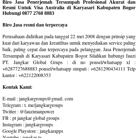
Biro Jasa Penerjemah Tersumpah Profesional Akurat dan
Resmi Untuk Visa Australia di Karyasari Kabupaten Bogor
Hubungi 0877 2768 8883
Biro Jasa resmi dan terpercaya
Perusahaan didirikan pada tanggal 22 mei 2008 dengan prinsip yang
kuat dari karyawan dan kreatifitas untuk menyediakan service paling
baik, paling cepat dan terpercaya pada pelanggan. Jasa Penerjemah
Tersumpah di Karyasari Kabupaten Bogor Silahkan hubungi fauzi
PT. Jangkar Global Grups : di no ponsel/whatsapp xl :
+6287727688883 ponsel/whatsapp simpati : +6281290434111 Telp
kantor : +622122008353
Kontak Kami:
E-mail : jangkargroups@gmail. com
Telegram : t. me/jangkargroups
Twitter : @fauzimanpower
FB : pt jangkar global groups
Instagram : jangkargroups
Google Playstore : jangkarapps
Youtube : jangkar tv