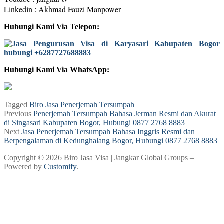
Linkedin : Akhmad Fauzi Manpower
Hubungi Kami Via Telepon:
Hubungi Kami Via WhatsApp:
Tagged
Biro Jasa Penerjemah Tersumpah
Post
Previous
Previous
Penerjemah Tersumpah Bahasa Jerman Resmi dan Akurat
post:
di Singasari Kabupaten Bogor, Hubungi 0877 2768 8883
navigation
Next
Next
Jasa Penerjemah Tersumpah Bahasa Inggris Resmi dan
post:
Berpengalaman di Kedunghalang Bogor, Hubungi 0877 2768 8883
Copyright © 2026 Biro Jasa Visa | Jangkar Global Groups –
Powered by
Customify
.