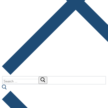
Search
for: