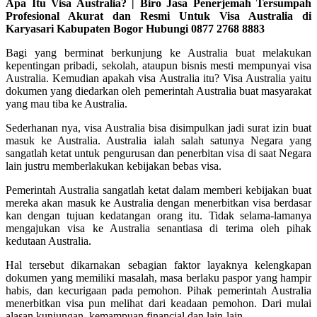
Apa Itu Visa Australia? | Biro Jasa Penerjemah Tersumpah
Profesional Akurat dan Resmi Untuk Visa Australia di
Karyasari Kabupaten Bogor Hubungi 0877 2768 8883
Bagi yang berminat berkunjung ke Australia buat melakukan
kepentingan pribadi, sekolah, ataupun bisnis mesti mempunyai visa
Australia. Kemudian apakah visa Australia itu? Visa Australia yaitu
dokumen yang diedarkan oleh pemerintah Australia buat masyarakat
yang mau tiba ke Australia.
Sederhanan nya, visa Australia bisa disimpulkan jadi surat izin buat
masuk ke Australia. Australia ialah salah satunya Negara yang
sangatlah ketat untuk pengurusan dan penerbitan visa di saat Negara
lain justru memberlakukan kebijakan bebas visa.
Pemerintah Australia sangatlah ketat dalam memberi kebijakan buat
mereka akan masuk ke Australia dengan menerbitkan visa berdasar
kan dengan tujuan kedatangan orang itu. Tidak selama-lamanya
mengajukan visa ke Australia senantiasa di terima oleh pihak
kedutaan Australia.
Hal tersebut dikarnakan sebagian faktor layaknya kelengkapan
dokumen yang memiliki masalah, masa berlaku paspor yang hampir
habis, dan kecurigaan pada pemohon. Pihak pemerintah Australia
menerbitkan visa pun melihat dari keadaan pemohon. Dari mulai
alasan kunjungan, kemampuan financial dan lain-lain.