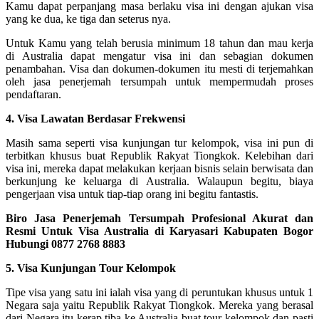
Kamu dapat perpanjang masa berlaku visa ini dengan ajukan visa
yang ke dua, ke tiga dan seterus nya.
Untuk Kamu yang telah berusia minimum 18 tahun dan mau kerja
di Australia dapat mengatur visa ini dan sebagian dokumen
penambahan. Visa dan dokumen-dokumen itu mesti di terjemahkan
oleh jasa penerjemah tersumpah untuk mempermudah proses
pendaftaran.
4. Visa Lawatan Berdasar Frekwensi
Masih sama seperti visa kunjungan tur kelompok, visa ini pun di
terbitkan khusus buat Republik Rakyat Tiongkok. Kelebihan dari
visa ini, mereka dapat melakukan kerjaan bisnis selain berwisata dan
berkunjung ke keluarga di Australia. Walaupun begitu, biaya
pengerjaan visa untuk tiap-tiap orang ini begitu fantastis.
Biro Jasa Penerjemah Tersumpah Profesional Akurat dan
Resmi Untuk Visa Australia di Karyasari Kabupaten Bogor
Hubungi 0877 2768 8883
5. Visa Kunjungan Tour Kelompok
Tipe visa yang satu ini ialah visa yang di peruntukan khusus untuk 1
Negara saja yaitu Republik Rakyat Tiongkok. Mereka yang berasal
dari Negara itu kerap tiba ke Australia buat tour kelompok dan pasti