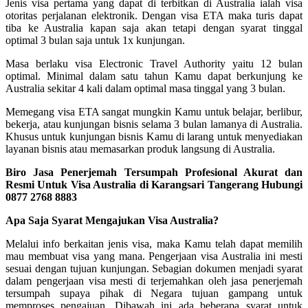
Jenis visa pertama yang dapat di terbitkan di Australia ialah visa
otoritas perjalanan elektronik. Dengan visa ETA maka turis dapat
tiba ke Australia kapan saja akan tetapi dengan syarat tinggal
optimal 3 bulan saja untuk 1x kunjungan.
Masa berlaku visa Electronic Travel Authority yaitu 12 bulan
optimal. Minimal dalam satu tahun Kamu dapat berkunjung ke
Australia sekitar 4 kali dalam optimal masa tinggal yang 3 bulan.
Memegang visa ETA sangat mungkin Kamu untuk belajar, berlibur,
bekerja, atau kunjungan bisnis selama 3 bulan lamanya di Australia.
Khusus untuk kunjungan bisnis Kamu di larang untuk menyediakan
layanan bisnis atau memasarkan produk langsung di Australia.
Biro Jasa Penerjemah Tersumpah Profesional Akurat dan
Resmi Untuk Visa Australia di Karangsari Tangerang Hubungi
0877 2768 8883
Apa Saja Syarat Mengajukan Visa Australia?
Melalui info berkaitan jenis visa, maka Kamu telah dapat memilih
mau membuat visa yang mana. Pengerjaan visa Australia ini mesti
sesuai dengan tujuan kunjungan. Sebagian dokumen menjadi syarat
dalam pengerjaan visa mesti di terjemahkan oleh jasa penerjemah
tersumpah supaya pihak di Negara tujuan gampang untuk
memproses pengajuan. Dibawah ini ada beberapa syarat untuk