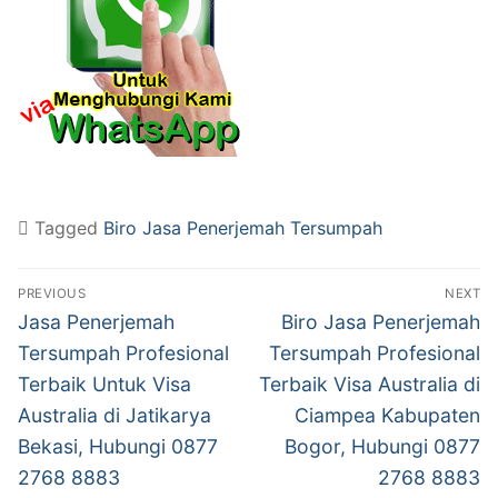
Tagged
Biro Jasa Penerjemah Tersumpah
Post
PREVIOUS
NEXT
navigation
Previous
Next
Jasa Penerjemah
Biro Jasa Penerjemah
post:
post:
Tersumpah Profesional
Tersumpah Profesional
Terbaik Untuk Visa
Terbaik Visa Australia di
Australia di Jatikarya
Ciampea Kabupaten
Bekasi, Hubungi 0877
Bogor, Hubungi 0877
2768 8883
2768 8883