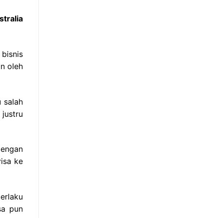
tralia
bisnis
an oleh
u salah
justru
dengan
isa ke
erlaku
sa pun