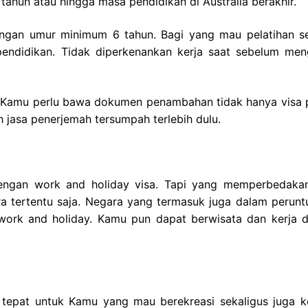
5 tahun atau hingga masa pendidikan di Australia berakhir.
dengan umur minimum 6 tahun. Bagi yang mau pelatihan s
ndidikan. Tidak diperkenankan kerja saat sebelum men
 Kamu perlu bawa dokumen penambahan tidak hanya visa p
h jasa penerjemah tersumpah terlebih dulu.
engan work and holiday visa. Tapi yang memperbedakan
a tertentu saja. Negara yang termasuk juga dalam perunt
a work and holiday. Kamu pun dapat berwisata dan kerja 
u tepat untuk Kamu yang mau berekreasi sekaligus juga ke