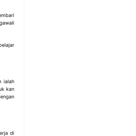
embari
gawali
elajar
 ialah
uk kan
dengan
rja di