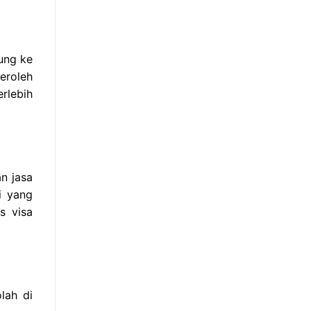
ung ke
eroleh
rlebih
n jasa
i yang
s visa
lah di