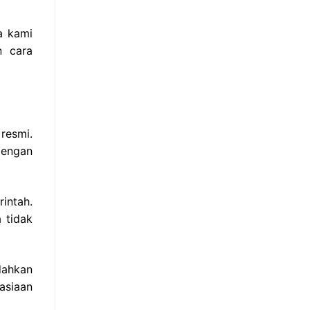
a kami
n cara
resmi.
dengan
intah.
 tidak
dahkan
asiaan