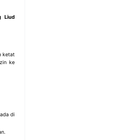
g Liud
h ketat
zin ke
ada di
an.