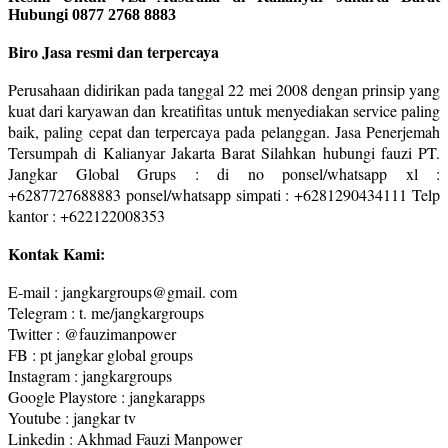
Hubungi 0877 2768 8883
Biro Jasa resmi dan terpercaya
Perusahaan didirikan pada tanggal 22 mei 2008 dengan prinsip yang
kuat dari karyawan dan kreatifitas untuk menyediakan service paling
baik, paling cepat dan terpercaya pada pelanggan. Jasa Penerjemah
Tersumpah di Kalianyar Jakarta Barat Silahkan hubungi fauzi PT.
Jangkar Global Grups : di no ponsel/whatsapp xl :
+6287727688883 ponsel/whatsapp simpati : +6281290434111 Telp
kantor : +622122008353
Kontak Kami:
E-mail : jangkargroups@gmail. com
Telegram : t. me/jangkargroups
Twitter : @fauzimanpower
FB : pt jangkar global groups
Instagram : jangkargroups
Google Playstore : jangkarapps
Youtube : jangkar tv
Linkedin : Akhmad Fauzi Manpower