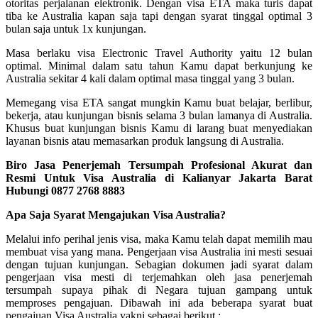
otoritas perjalanan elektronik. Dengan visa ETA maka turis dapat
tiba ke Australia kapan saja tapi dengan syarat tinggal optimal 3
bulan saja untuk 1x kunjungan.
Masa berlaku visa Electronic Travel Authority yaitu 12 bulan
optimal. Minimal dalam satu tahun Kamu dapat berkunjung ke
Australia sekitar 4 kali dalam optimal masa tinggal yang 3 bulan.
Memegang visa ETA sangat mungkin Kamu buat belajar, berlibur,
bekerja, atau kunjungan bisnis selama 3 bulan lamanya di Australia.
Khusus buat kunjungan bisnis Kamu di larang buat menyediakan
layanan bisnis atau memasarkan produk langsung di Australia.
Biro Jasa Penerjemah Tersumpah Profesional Akurat dan
Resmi Untuk Visa Australia di Kalianyar Jakarta Barat
Hubungi 0877 2768 8883
Apa Saja Syarat Mengajukan Visa Australia?
Melalui info perihal jenis visa, maka Kamu telah dapat memilih mau
membuat visa yang mana. Pengerjaan visa Australia ini mesti sesuai
dengan tujuan kunjungan. Sebagian dokumen jadi syarat dalam
pengerjaan visa mesti di terjemahkan oleh jasa penerjemah
tersumpah supaya pihak di Negara tujuan gampang untuk
memproses pengajuan. Dibawah ini ada beberapa syarat buat
pengajuan Visa Australia yakni sebagai berikut :