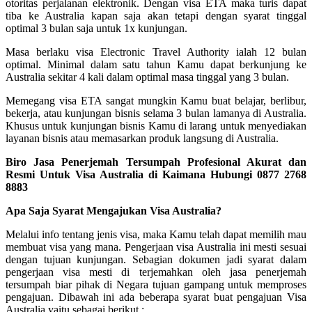
otoritas perjalanan elektronik. Dengan visa ETA maka turis dapat
tiba ke Australia kapan saja akan tetapi dengan syarat tinggal
optimal 3 bulan saja untuk 1x kunjungan.
Masa berlaku visa Electronic Travel Authority ialah 12 bulan
optimal. Minimal dalam satu tahun Kamu dapat berkunjung ke
Australia sekitar 4 kali dalam optimal masa tinggal yang 3 bulan.
Memegang visa ETA sangat mungkin Kamu buat belajar, berlibur,
bekerja, atau kunjungan bisnis selama 3 bulan lamanya di Australia.
Khusus untuk kunjungan bisnis Kamu di larang untuk menyediakan
layanan bisnis atau memasarkan produk langsung di Australia.
Biro Jasa Penerjemah Tersumpah Profesional Akurat dan
Resmi Untuk Visa Australia di Kaimana Hubungi 0877 2768
8883
Apa Saja Syarat Mengajukan Visa Australia?
Melalui info tentang jenis visa, maka Kamu telah dapat memilih mau
membuat visa yang mana. Pengerjaan visa Australia ini mesti sesuai
dengan tujuan kunjungan. Sebagian dokumen jadi syarat dalam
pengerjaan visa mesti di terjemahkan oleh jasa penerjemah
tersumpah biar pihak di Negara tujuan gampang untuk memproses
pengajuan. Dibawah ini ada beberapa syarat buat pengajuan Visa
Australia yaitu sebagai berikut :