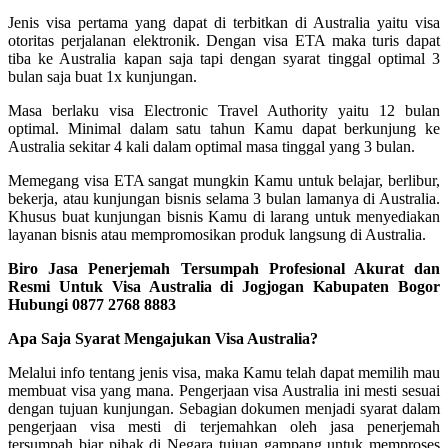
Jenis visa pertama yang dapat di terbitkan di Australia yaitu visa
otoritas perjalanan elektronik. Dengan visa ETA maka turis dapat
tiba ke Australia kapan saja tapi dengan syarat tinggal optimal 3
bulan saja buat 1x kunjungan.
Masa berlaku visa Electronic Travel Authority yaitu 12 bulan
optimal. Minimal dalam satu tahun Kamu dapat berkunjung ke
Australia sekitar 4 kali dalam optimal masa tinggal yang 3 bulan.
Memegang visa ETA sangat mungkin Kamu untuk belajar, berlibur,
bekerja, atau kunjungan bisnis selama 3 bulan lamanya di Australia.
Khusus buat kunjungan bisnis Kamu di larang untuk menyediakan
layanan bisnis atau mempromosikan produk langsung di Australia.
Biro Jasa Penerjemah Tersumpah Profesional Akurat dan
Resmi Untuk Visa Australia di Jogjogan Kabupaten Bogor
Hubungi 0877 2768 8883
Apa Saja Syarat Mengajukan Visa Australia?
Melalui info tentang jenis visa, maka Kamu telah dapat memilih mau
membuat visa yang mana. Pengerjaan visa Australia ini mesti sesuai
dengan tujuan kunjungan. Sebagian dokumen menjadi syarat dalam
pengerjaan visa mesti di terjemahkan oleh jasa penerjemah
tersumpah biar pihak di Negara tujuan gampang untuk memproses