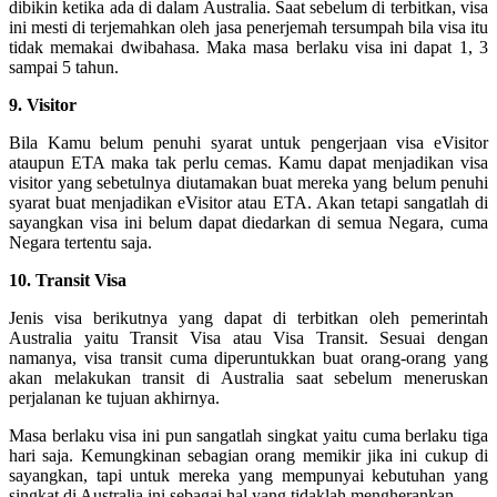
dibikin ketika ada di dalam Australia. Saat sebelum di terbitkan, visa
ini mesti di terjemahkan oleh jasa penerjemah tersumpah bila visa itu
tidak memakai dwibahasa. Maka masa berlaku visa ini dapat 1, 3
sampai 5 tahun.
9. Visitor
Bila Kamu belum penuhi syarat untuk pengerjaan visa eVisitor
ataupun ETA maka tak perlu cemas. Kamu dapat menjadikan visa
visitor yang sebetulnya diutamakan buat mereka yang belum penuhi
syarat buat menjadikan eVisitor atau ETA. Akan tetapi sangatlah di
sayangkan visa ini belum dapat diedarkan di semua Negara, cuma
Negara tertentu saja.
10. Transit Visa
Jenis visa berikutnya yang dapat di terbitkan oleh pemerintah
Australia yaitu Transit Visa atau Visa Transit. Sesuai dengan
namanya, visa transit cuma diperuntukkan buat orang-orang yang
akan melakukan transit di Australia saat sebelum meneruskan
perjalanan ke tujuan akhirnya.
Masa berlaku visa ini pun sangatlah singkat yaitu cuma berlaku tiga
hari saja. Kemungkinan sebagian orang memikir jika ini cukup di
sayangkan, tapi untuk mereka yang mempunyai kebutuhan yang
singkat di Australia ini sebagai hal yang tidaklah mengherankan.