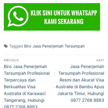
Tagged
Biro Jasa Penerjemah Tersumpah
Post
PREVIOUS
NEXT
navigation
Previous
Next
Biro Jasa Penerjemah
Jasa Penerjemah
post:
post:
Tersumpah Profesional
Tersumpah Profesional
Terpercaya dan
Resmi dan Akurat Visa
Berkualitas Visa
Australia di Bambu Apus
Australia di Karawaci
Jakarta Timur, Hubungi
Tangerang, Hubungi
0877 2768 8883
0877 2768 8883