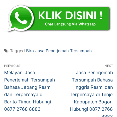
Tagged
Biro Jasa Penerjemah Tersumpah
Post
PREVIOUS
NEXT
navigation
Previous
Next
Melayani Jasa
Jasa Penerjemah
post:
post:
Penerjemah Tersumpah
Tersumpah Bahasa
Bahasa Jepang Resmi
Inggris Resmi dan
dan Terpercaya di
Terpercaya di Tenjo
Barito Timur, Hubungi
Kabupaten Bogor,
0877 2768 8883
Hubungi 0877 2768
8883