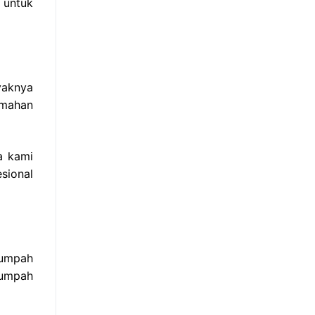
 untuk
yaknya
emahan
a kami
sional
sumpah
sumpah