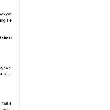
Rakyat
ung ke
Bekasi
ongkok.
a visa
s maka
minar,