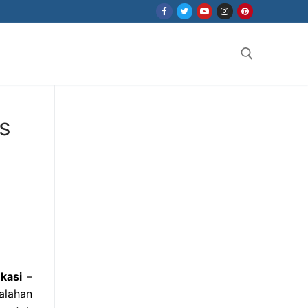
Search for:
s
kasi
–
alahan