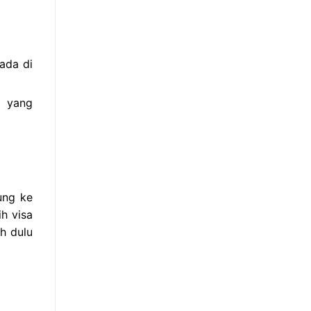
ada di
s yang
ung ke
ih visa
h dulu