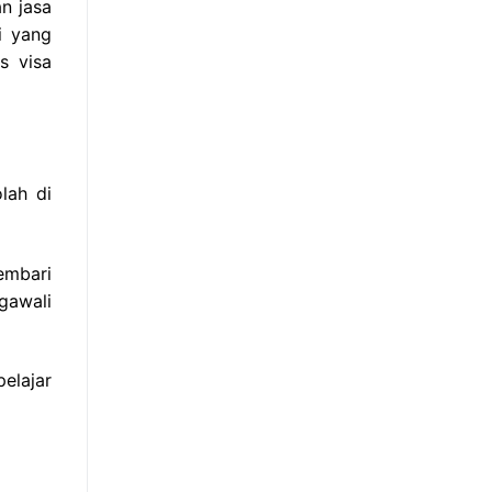
n jasa
i yang
s visa
lah di
embari
gawali
elajar