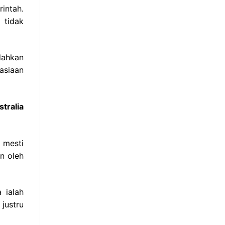
intah.
 tidak
dahkan
asiaan
tralia
 mesti
n oleh
 ialah
justru