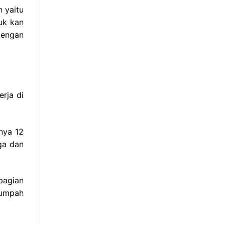
 yaitu
uk kan
dengan
erja di
nya 12
ga dan
bagian
sumpah