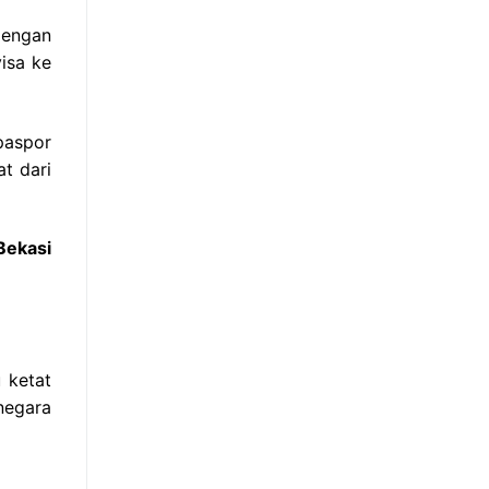
dengan
isa ke
paspor
t dari
Bekasi
 ketat
negara