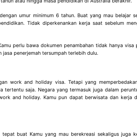
5 tahun atau hingga masa pendidikan di Australia berakhir.
n dengan umur minimum 6 tahun. Buat yang mau belajar s
ndidikan. Tidak diperkenankan kerja saat sebelum men
 Kamu perlu bawa dokumen penambahan tidak hanya visa p
h jasa penerjemah tersumpah terlebih dulu.
an work and holiday visa. Tetapi yang memperbedakan
a tertentu saja. Negara yang termasuk juga dalam perunt
a work and holiday. Kamu pun dapat berwisata dan kerja 
tu tepat buat Kamu yang mau berekreasi sekaligus juga ke