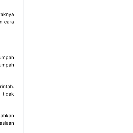
yaknya
n cara
sumpah
sumpah
intah.
 tidak
dahkan
asiaan