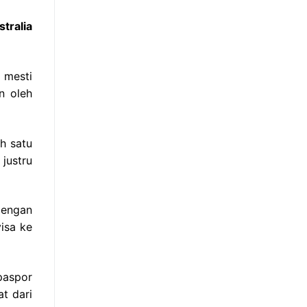
tralia
 mesti
n oleh
ah satu
justru
dengan
isa ke
paspor
t dari