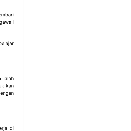
embari
gawali
elajar
 ialah
uk kan
dengan
rja di