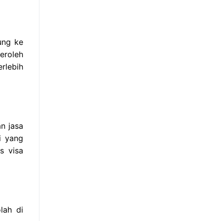
ung ke
eroleh
rlebih
n jasa
i yang
s visa
lah di