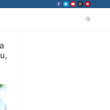
Search for:
a
u,