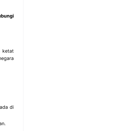
ubungi
 ketat
negara
ada di
an.