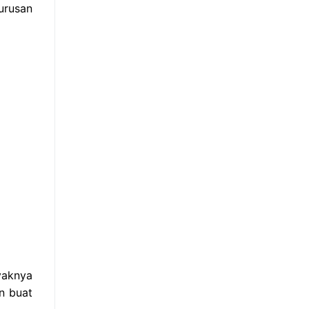
urusan
yaknya
n buat