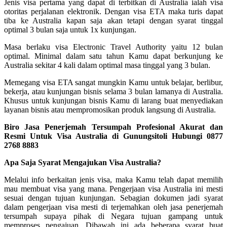
Jenis visa pertama yang dapat di terbitkan di Australia ialah visa
otoritas perjalanan elektronik. Dengan visa ETA maka turis dapat
tiba ke Australia kapan saja akan tetapi dengan syarat tinggal
optimal 3 bulan saja untuk 1x kunjungan.
Masa berlaku visa Electronic Travel Authority yaitu 12 bulan
optimal. Minimal dalam satu tahun Kamu dapat berkunjung ke
Australia sekitar 4 kali dalam optimal masa tinggal yang 3 bulan.
Memegang visa ETA sangat mungkin Kamu untuk belajar, berlibur,
bekerja, atau kunjungan bisnis selama 3 bulan lamanya di Australia.
Khusus untuk kunjungan bisnis Kamu di larang buat menyediakan
layanan bisnis atau mempromosikan produk langsung di Australia.
Biro Jasa Penerjemah Tersumpah Profesional Akurat dan
Resmi Untuk Visa Australia di Gunungsitoli Hubungi 0877
2768 8883
Apa Saja Syarat Mengajukan Visa Australia?
Melalui info berkaitan jenis visa, maka Kamu telah dapat memilih
mau membuat visa yang mana. Pengerjaan visa Australia ini mesti
sesuai dengan tujuan kunjungan. Sebagian dokumen jadi syarat
dalam pengerjaan visa mesti di terjemahkan oleh jasa penerjemah
tersumpah supaya pihak di Negara tujuan gampang untuk
memproses pengajuan. Dibawah ini ada beberapa syarat buat