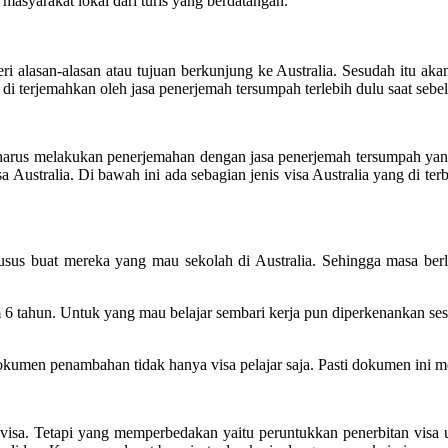
 masyarakat lokal dari turis yang berdatangan.
i alasan-alasan atau tujuan berkunjung ke Australia. Sesudah itu akan
 di terjemahkan oleh jasa penerjemah tersumpah terlebih dulu saat sebel
l harus melakukan penerjemahan dengan jasa penerjemah tersumpah yang
Australia. Di bawah ini ada sebagian jenis visa Australia yang di terb
r khusus buat mereka yang mau sekolah di Australia. Sehingga masa ber
 6 tahun. Untuk yang mau belajar sembari kerja pun diperkenankan s
en penambahan tidak hanya visa pelajar saja. Pasti dokumen ini mest
sa. Tetapi yang memperbedakan yaitu peruntukkan penerbitan visa u