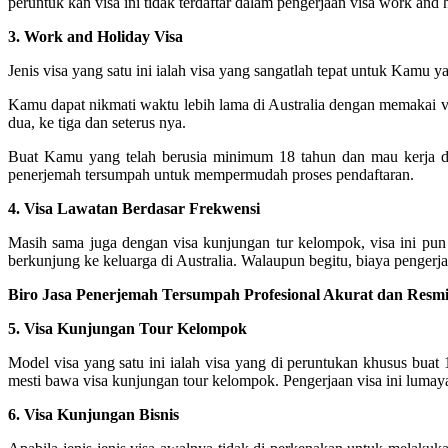
peruntuk kan visa ini tidak terdaftar dalam pengerjaan visa work an
3. Work and Holiday Visa
Jenis visa yang satu ini ialah visa yang sangatlah tepat untuk Kamu y
Kamu dapat nikmati waktu lebih lama di Australia dengan memakai vi
dua, ke tiga dan seterus nya.
Buat Kamu yang telah berusia minimum 18 tahun dan mau kerja di
penerjemah tersumpah untuk mempermudah proses pendaftaran.
4. Visa Lawatan Berdasar Frekwensi
Masih sama juga dengan visa kunjungan tur kelompok, visa ini pun 
berkunjung ke keluarga di Australia. Walaupun begitu, biaya pengerjaan
Biro Jasa Penerjemah Tersumpah Profesional Akurat dan Resm
5. Visa Kunjungan Tour Kelompok
Model visa yang satu ini ialah visa yang di peruntukan khusus buat
mesti bawa visa kunjungan tour kelompok. Pengerjaan visa ini lumaya
6. Visa Kunjungan Bisnis