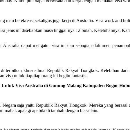
d holiday. Kamu pun dapat berwisata dan kerja dengan memakai visa wor
ang mau berekreasi sekaligus juga kerja di Australia. Visa work and ho
sa jenis ini disebabkan masa tinggal nya 12 bulan. Kelebihannya, Kam
 Australia dapat mengatur visa ini dan sebagian dokumen penambah
di terbitkan khusus buat Republik Rakyat Tiongkok. Kelebihan dari vi
 visa untuk tiap-tiap orang ini begitu fantastis.
i Untuk Visa Australia di Gunung Malang Kabupaten Bogor Hubu
 1 Negara saja yaitu Republik Rakyat Tiongkok. Mereka yang berasal da
n mahal, apalagi apabila di tambah dengan biasa lain.