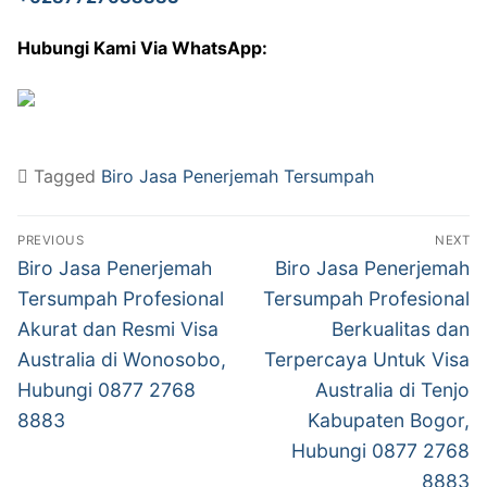
Hubungi Kami Via WhatsApp:
Tagged
Biro Jasa Penerjemah Tersumpah
Post
PREVIOUS
NEXT
navigation
Previous
Next
Biro Jasa Penerjemah
Biro Jasa Penerjemah
post:
post:
Tersumpah Profesional
Tersumpah Profesional
Akurat dan Resmi Visa
Berkualitas dan
Australia di Wonosobo,
Terpercaya Untuk Visa
Hubungi 0877 2768
Australia di Tenjo
8883
Kabupaten Bogor,
Hubungi 0877 2768
8883