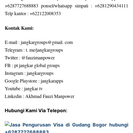
+6287727688883 ponsel/whatsapp simpati : +6281290434111
Telp kantor : +622122008353
Kontak Kami:
E-mail : jangkargroups@gmail. com
Telegram : t. me/jangkargroups
Twitter : @fauzimanpower
FB : pt jangkar global groups
Instagram : jangkargroups
Google Playstore : jangkarapps
Youtube : jangkar tv
Linkedin : Akhmad Fauzi Manpower
Hubungi Kami Via Telepon: