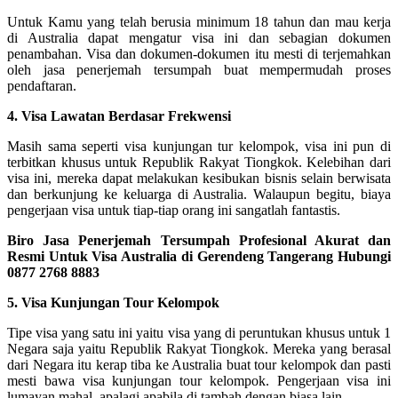
Untuk Kamu yang telah berusia minimum 18 tahun dan mau kerja
di Australia dapat mengatur visa ini dan sebagian dokumen
penambahan. Visa dan dokumen-dokumen itu mesti di terjemahkan
oleh jasa penerjemah tersumpah buat mempermudah proses
pendaftaran.
4. Visa Lawatan Berdasar Frekwensi
Masih sama seperti visa kunjungan tur kelompok, visa ini pun di
terbitkan khusus untuk Republik Rakyat Tiongkok. Kelebihan dari
visa ini, mereka dapat melakukan kesibukan bisnis selain berwisata
dan berkunjung ke keluarga di Australia. Walaupun begitu, biaya
pengerjaan visa untuk tiap-tiap orang ini sangatlah fantastis.
Biro Jasa Penerjemah Tersumpah Profesional Akurat dan
Resmi Untuk Visa Australia di Gerendeng Tangerang Hubungi
0877 2768 8883
5. Visa Kunjungan Tour Kelompok
Tipe visa yang satu ini yaitu visa yang di peruntukan khusus untuk 1
Negara saja yaitu Republik Rakyat Tiongkok. Mereka yang berasal
dari Negara itu kerap tiba ke Australia buat tour kelompok dan pasti
mesti bawa visa kunjungan tour kelompok. Pengerjaan visa ini
lumayan mahal, apalagi apabila di tambah dengan biasa lain.