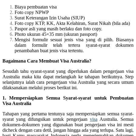
Biaya pembuatan visa
Foto copy NPWP
Surat Keterangan Izin Usaha (SIUP)
Foto copy KTP, KK, Akta Kelahiran, Surat Nikah (bila ada)
Paspor asli yang masih berlaku dan foto copy.
Photo ukuran 45×35 mm (ukuran passport)
Mengisi formulir sesuai jenis visa yang di pilih. Biasanya
dalam formulir telah tertera syarat-syarat dokumen
penambahan buat jenis visa tertentu.
Bagaimana Cara Membuat Visa Australia?
Sesudah tahu syarat-syarat yang diperlukan dalam pengerjaan visa
Australia maka kita dapat melangkah ke tahapan berikutnya. Step
selanjutnya ialah cara pengerjaan visa Australia yang secara umum
dilaksanakan melalui proses berikut ini.
1. Mempersiapkan Semua Syarat-syarat untuk Pembuatan
Visa Australia
Tahapan yang pertama tentunya saja mempersiapkan semua syarat-
syarat yang difungsikan untuk pengerjaan
visa
Australia. Semua
dokumen-dokumen yang digunakan buat pengerjaan visa ini mesti
dicheck dengan cara detil, jangan hingga ada yang terlupa. Satu lagi,
bagi Kamu masyarakat Indonesia perlu menerjemahkan dokumen