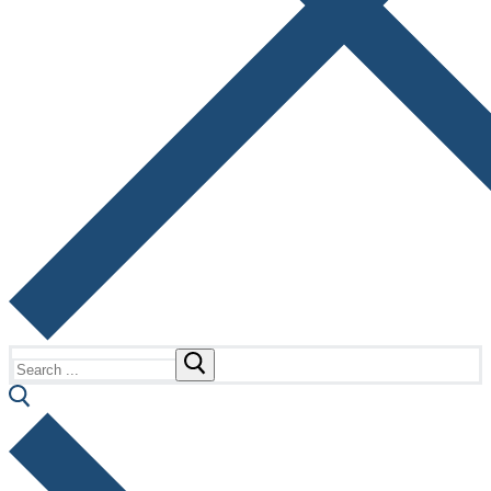
Search
for: