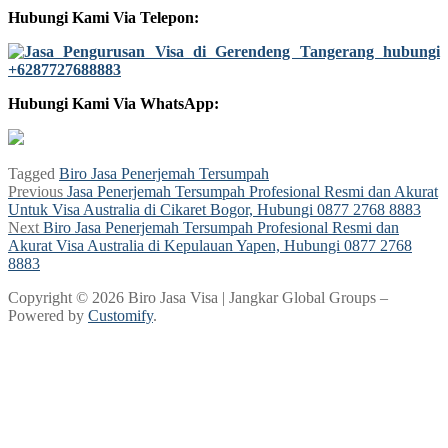
Hubungi Kami Via Telepon:
Hubungi Kami Via WhatsApp:
Tagged
Biro Jasa Penerjemah Tersumpah
Post
Previous
Previous
Jasa Penerjemah Tersumpah Profesional Resmi dan Akurat
post:
Untuk Visa Australia di Cikaret Bogor, Hubungi 0877 2768 8883
navigation
Next
Next
Biro Jasa Penerjemah Tersumpah Profesional Resmi dan
post:
Akurat Visa Australia di Kepulauan Yapen, Hubungi 0877 2768
8883
Copyright © 2026 Biro Jasa Visa | Jangkar Global Groups –
Powered by
Customify
.