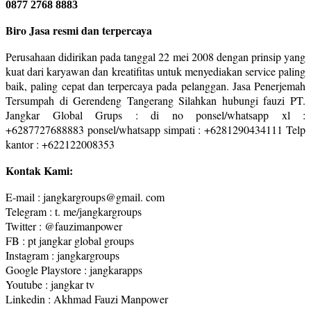
0877 2768 8883
Biro Jasa resmi dan terpercaya
Perusahaan didirikan pada tanggal 22 mei 2008 dengan prinsip yang
kuat dari karyawan dan kreatifitas untuk menyediakan service paling
baik, paling cepat dan terpercaya pada pelanggan. Jasa Penerjemah
Tersumpah di Gerendeng Tangerang Silahkan hubungi fauzi PT.
Jangkar Global Grups : di no ponsel/whatsapp xl :
+6287727688883 ponsel/whatsapp simpati : +6281290434111 Telp
kantor : +622122008353
Kontak Kami:
E-mail : jangkargroups@gmail. com
Telegram : t. me/jangkargroups
Twitter : @fauzimanpower
FB : pt jangkar global groups
Instagram : jangkargroups
Google Playstore : jangkarapps
Youtube : jangkar tv
Linkedin : Akhmad Fauzi Manpower