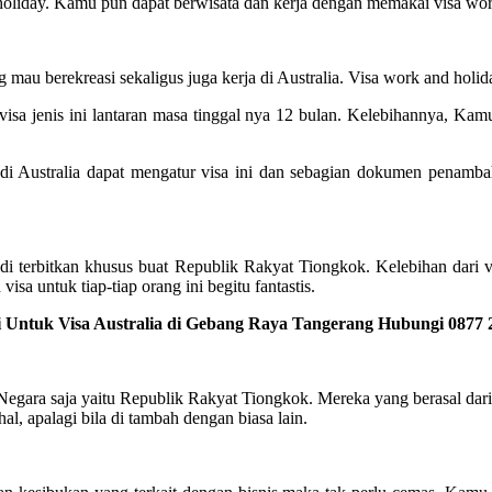
d holiday. Kamu pun dapat berwisata dan kerja dengan memakai visa wor
ng mau berekreasi sekaligus juga kerja di Australia. Visa work and holi
isa jenis ini lantaran masa tinggal nya 12 bulan. Kelebihannya, Kamu
i Australia dapat mengatur visa ini dan sebagian dokumen penambah
i terbitkan khusus buat Republik Rakyat Tiongkok. Kelebihan dari vi
isa untuk tiap-tiap orang ini begitu fantastis.
 Untuk Visa Australia di Gebang Raya Tangerang Hubungi 0877 
 Negara saja yaitu Republik Rakyat Tiongkok. Mereka yang berasal dari 
l, apalagi bila di tambah dengan biasa lain.