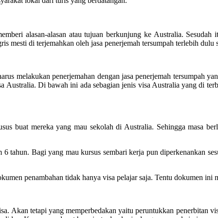
yarakat lokal dari turis yang berdatangan.
mberi alasan-alasan atau tujuan berkunjung ke Australia. Sesudah it
is mesti di terjemahkan oleh jasa penerjemah tersumpah terlebih dulu sa
l harus melakukan penerjemahan dengan jasa penerjemah tersumpah yang
Australia. Di bawah ini ada sebagian jenis visa Australia yang di terb
r khusus buat mereka yang mau sekolah di Australia. Sehingga masa ber
m 6 tahun. Bagi yang mau kursus sembari kerja pun diperkenankan se
men penambahan tidak hanya visa pelajar saja. Tentu dokumen ini mes
a. Akan tetapi yang memperbedakan yaitu peruntukkan penerbitan visa