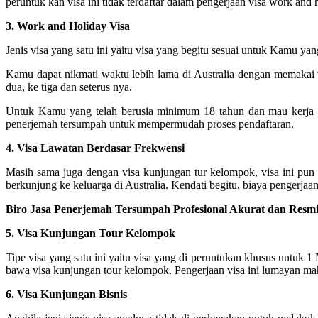
peruntuk kan visa ini tidak terdaftar dalam pengerjaan visa work an
3. Work and Holiday Visa
Jenis visa yang satu ini yaitu visa yang begitu sesuai untuk Kamu ya
Kamu dapat nikmati waktu lebih lama di Australia dengan memakai v
dua, ke tiga dan seterus nya.
Untuk Kamu yang telah berusia minimum 18 tahun dan mau kerja d
penerjemah tersumpah untuk mempermudah proses pendaftaran.
4. Visa Lawatan Berdasar Frekwensi
Masih sama juga dengan visa kunjungan tur kelompok, visa ini pun d
berkunjung ke keluarga di Australia. Kendati begitu, biaya pengerjaan v
Biro Jasa Penerjemah Tersumpah Profesional Akurat dan Resmi
5. Visa Kunjungan Tour Kelompok
Tipe visa yang satu ini yaitu visa yang di peruntukan khusus untuk 1
bawa visa kunjungan tour kelompok. Pengerjaan visa ini lumayan maha
6. Visa Kunjungan Bisnis