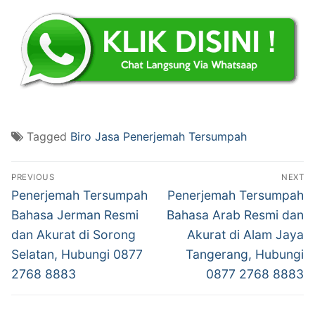
Tagged
Biro Jasa Penerjemah Tersumpah
Post
PREVIOUS
NEXT
navigation
Previous
Next
Penerjemah Tersumpah
Penerjemah Tersumpah
post:
post:
Bahasa Jerman Resmi
Bahasa Arab Resmi dan
dan Akurat di Sorong
Akurat di Alam Jaya
Selatan, Hubungi 0877
Tangerang, Hubungi
2768 8883
0877 2768 8883