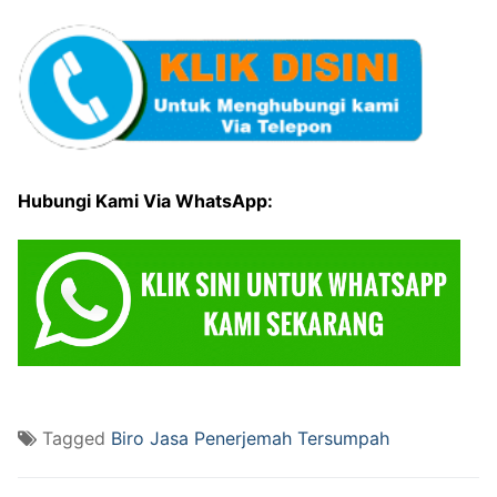
Hubungi Kami Via WhatsApp:
Tagged
Biro Jasa Penerjemah Tersumpah
Post