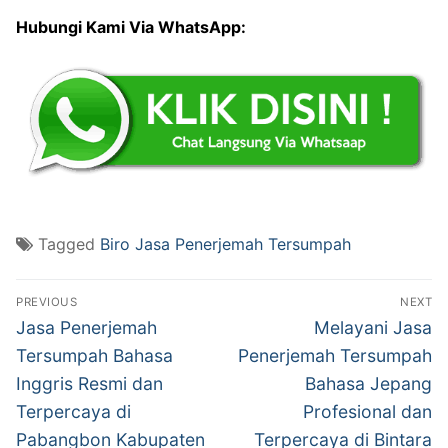
Hubungi Kami Via WhatsApp:
Tagged
Biro Jasa Penerjemah Tersumpah
Post
PREVIOUS
NEXT
navigation
Previous
Next
Jasa Penerjemah
Melayani Jasa
post:
post:
Tersumpah Bahasa
Penerjemah Tersumpah
Inggris Resmi dan
Bahasa Jepang
Terpercaya di
Profesional dan
Pabangbon Kabupaten
Terpercaya di Bintara