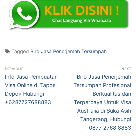
Tagged
Biro Jasa Penerjemah Tersumpah
Post
PREVIOUS
NEXT
navigation
Previous
Next
Info Jasa Pembuatan
Biro Jasa Penerjemah
post:
post:
Visa Online di Tapos
Tersumpah Profesional
Depok Hubungi
Berkualitas dan
+6287727688883
Terpercaya Untuk Visa
Australia di Suka Asih
Tangerang, Hubungi
0877 2768 8883