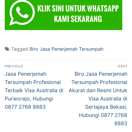
Tagged
Biro Jasa Penerjemah Tersumpah
Post
PREVIOUS
NEXT
navigation
Previous
Next
Jasa Penerjemah
Biro Jasa Penerjemah
post:
post:
Tersumpah Profesional
Tersumpah Profesional
Terbaik Visa Australia di
Akurat dan Resmi Untuk
Purworejo, Hubungi
Visa Australia di
0877 2768 8883
Sertajaya Bekasi,
Hubungi 0877 2768
8883