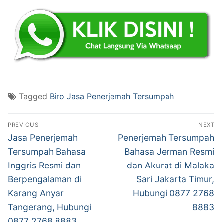
Tagged
Biro Jasa Penerjemah Tersumpah
Post
PREVIOUS
NEXT
navigation
Previous
Next
Jasa Penerjemah
Penerjemah Tersumpah
post:
post:
Tersumpah Bahasa
Bahasa Jerman Resmi
Inggris Resmi dan
dan Akurat di Malaka
Berpengalaman di
Sari Jakarta Timur,
Karang Anyar
Hubungi 0877 2768
Tangerang, Hubungi
8883
0877 2768 8883