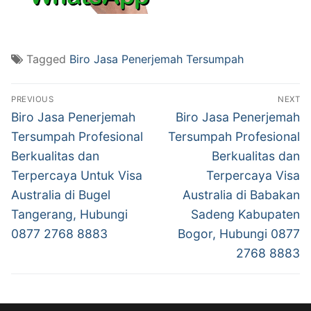
Tagged
Biro Jasa Penerjemah Tersumpah
Post
PREVIOUS
NEXT
navigation
Previous
Next
Biro Jasa Penerjemah
Biro Jasa Penerjemah
post:
post:
Tersumpah Profesional
Tersumpah Profesional
Berkualitas dan
Berkualitas dan
Terpercaya Untuk Visa
Terpercaya Visa
Australia di Bugel
Australia di Babakan
Tangerang, Hubungi
Sadeng Kabupaten
0877 2768 8883
Bogor, Hubungi 0877
2768 8883