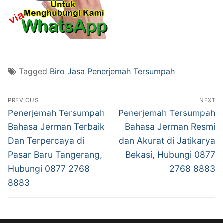
Tagged
Biro Jasa Penerjemah Tersumpah
Post
PREVIOUS
NEXT
navigation
Previous
Next
Penerjemah Tersumpah
Penerjemah Tersumpah
post:
post:
Bahasa Jerman Terbaik
Bahasa Jerman Resmi
Dan Terpercaya di
dan Akurat di Jatikarya
Pasar Baru Tangerang,
Bekasi, Hubungi 0877
Hubungi 0877 2768
2768 8883
8883